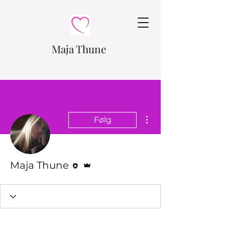
Maja Thune
Flere handlinger
Følg
Redaktør
Admin
Maja Thune