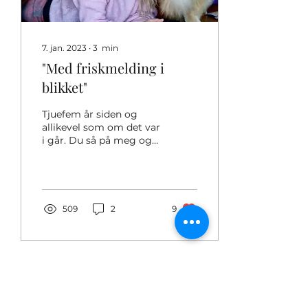
7. jan. 2023
∙
3
min
"Med friskmelding i
blikket"
Tjuefem år siden og
allikevel som om det var
i går. Du så på meg og
sa " jeg skal aldri avvise
deg". Jeg leste med deg
til opptak på...
509
2
9