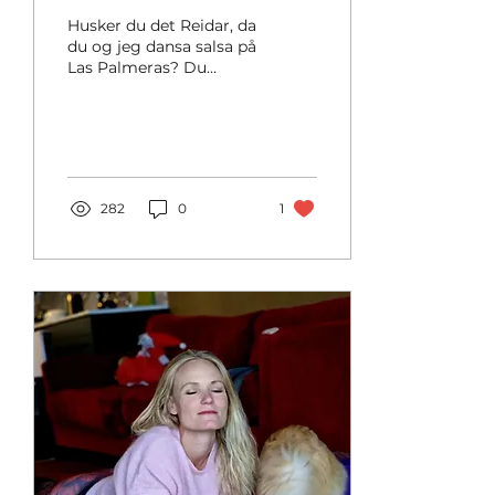
Husker du det Reidar, da
du og jeg dansa salsa på
Las Palmeras? Du
svingte meg rundt og
gjorde shines på gulvet
og kalte meg prinsessa...
282
0
1