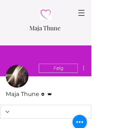
Maja Thune
Flere handlinger
Følg
Redaktør
Admin
Maja Thune