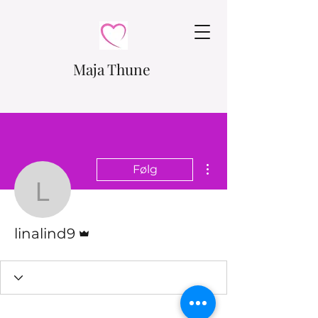
Maja Thune
Flere handlinger
Følg
linalind9
Admin
linalind9