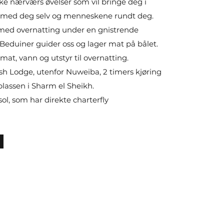
ike nærværs øvelser som vil bringe deg i
 med deg selv og menneskene rundt deg.
ur med overnatting under en gnistrende
Beduiner guider oss og lager mat på bålet.
at, vann og utstyr til overnatting.
h Lodge, utenfor Nuweiba, 2 timers kjøring
plassen i Sharm el Sheikh.
ol, som har direkte charterfly