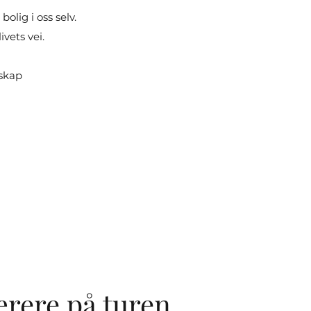
olig i oss selv.
vets vei.
dskap
ærere på turen