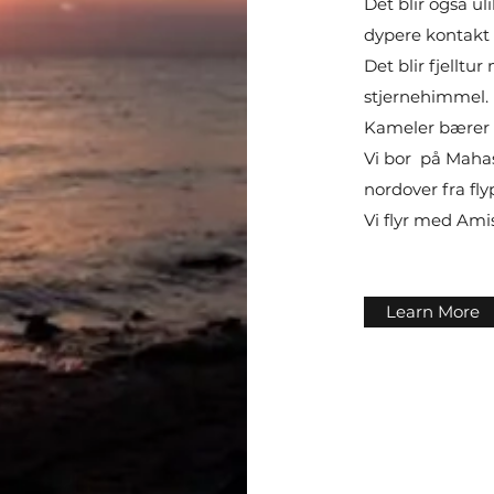
Det blir også ul
dypere kontakt
Det blir fjellt
stjernehimmel. 
Kameler bærer m
Vi bor på Mahas
nordover fra fly
Vi flyr med Amis
Learn More