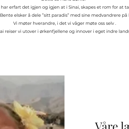
ar erfart det igjen og igjen at i Sinai, skapes et rom for at ta b
Bente elsker å dele ”sitt paradis” med sine medvandrere på li
Vi møter hverandre, i det vi våger møte oss selv .
nai reiser vi utover i ørkenfjellene og innover i eget indre lan
Våre l