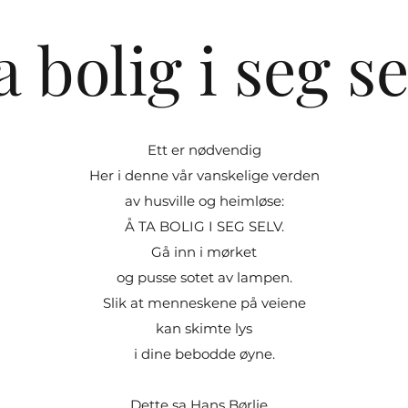
a bolig i seg se
Ett er nødvendig
Her i denne vår vanskelige verden
av husville og heimløse:
Å TA BOLIG I SEG SELV.
Gå inn i mørket
og pusse sotet av lampen.
Slik at menneskene på veiene
kan skimte lys
i dine bebodde øyne.
Dette sa Hans Børlie.