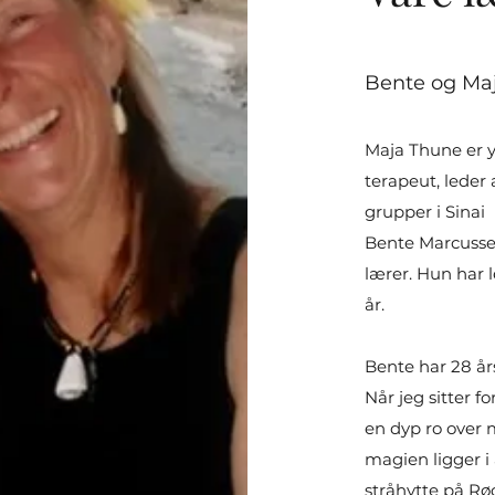
Bente og Ma
Maja Thune er y
terapeut, leder
grupper i Sinai
Bente Marcussen
lærer. Hun har l
å
Bente har 28 års 
Når jeg sitter f
en dyp ro over
magien ligger i 
stråhytte på Rø