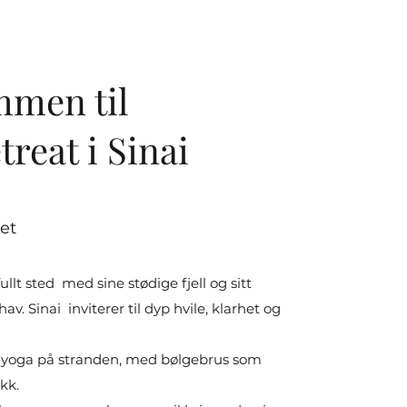
mmen til
treat i Sinai
et
fullt sted med sine stødige fjell og sitt
av. Sinai inviterer til dyp hvile, klarhet og
nyoga på stranden, med bølgebrus som
ikk.