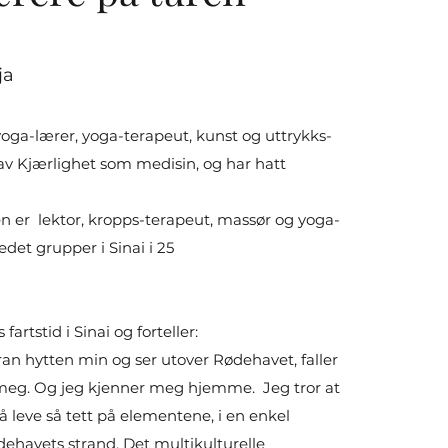
ja
oga-lærer, yoga-terapeut, kunst og uttrykks-
 av Kjærlighet som medisin, og har hatt
 er lektor, kropps-terapeut, massør og yoga-
edet grupper i Sinai i 25
r.
fartstid i Sinai og forteller:
oran hytten min og ser utover Rødehavet, faller
 meg. Og jeg kjenner meg hjemme. Jeg tror at
å leve så tett på elementene, i en enkel
dehavets strand. Det multikulturelle