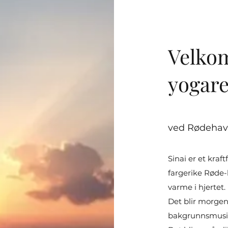
Velko
yogare
ved Rødehav
Sinai er et kraft
fargerike Røde-h
varme i hjertet.
Det blir morge
bakgrunnsmus